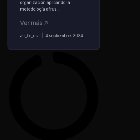
organización aplicando la
metodología afrus….
Ver más 🡥
afr_br_usr
4 septiembre, 2024
P004 afrus
Fundraising
Master Kit
Esta propuesta se compone de
implementar de forma
customizada y avanzada para la
organización, todos los elementos
que toda organización debería
tener para hacer fundraising