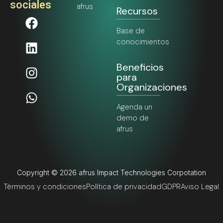
P001 afrus
Fundraising
Standard Kit
Esta propuesta se compone de
implementar de forma
customizada para la
organización, los insumos básicos
para iniciar cualquier estrategia
de Fundraising.
Ver más 🡥
afr_br_usr
2 mayo, 2025