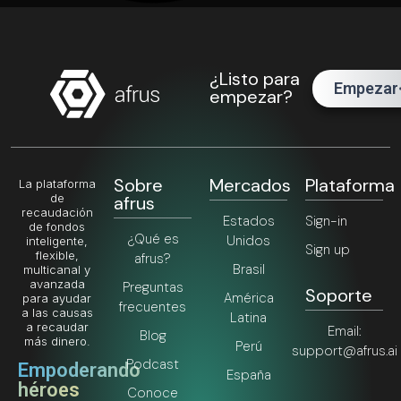
Ver más 🡥
afr_br_usr
6 mayo, 2025
P007 Fundraising
Jumpstart Kit
Con el objetivo de apoyar a las
organizaciones en su inicio del
desarrollo de su estrategia de
fundraising, diseñamos Afrus
Jumpstart Service, una propuesta
que
Ver más 🡥
afr_br_usr
6 mayo, 2025