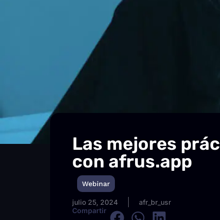
Las mejores prác
con afrus.app
Webinar
Post Webinar Imagen
julio 25, 2024
afr_br_usr
Compartir