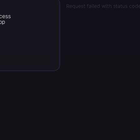
Request failed with status cod
cess
pp