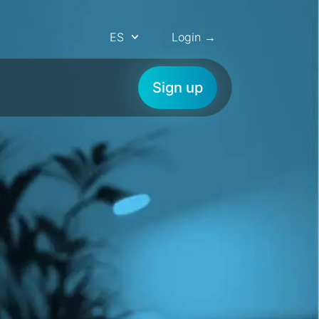
ES
Login →
Sign up