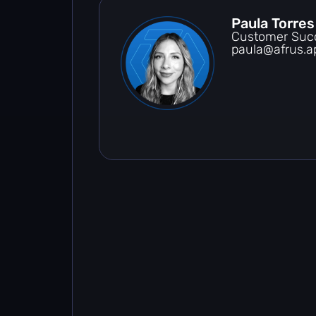
Paula Torres
Customer Suc
paula@afrus.a