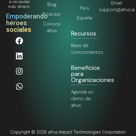
a recaudar
Email:
Blog
más dinero.
Perú
support@afrus.ai
Podcast
Empoderando
España
héroes
Conoce
sociales
afrus
Recursos
Base de
conocimientos
Beneficios
para
Organizaciones
Agenda un
demo de
afrus
Copyright © 2026 afrus Impact Technologies Corpotation