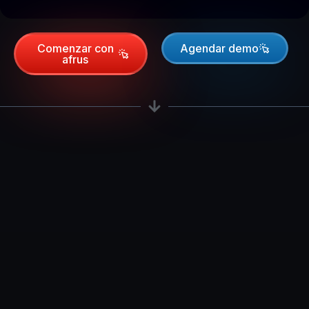
Comenzar con
Agendar demo
afrus