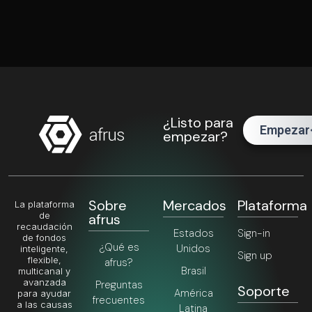
¿Listo para
Empezar
empezar?
Sobre
Mercados
Plataforma
La plataforma
de
afrus
recaudación
Estados
Sign-in
de fondos
¿Qué es
Unidos
inteligente,
Sign up
flexible,
afrus?
Brasil
multicanal y
avanzada
Preguntas
Soporte
América
para ayudar
frecuentes
a las causas
Latina