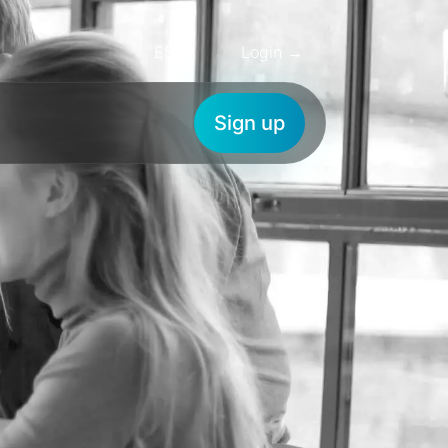
ES
Login →
Sign up