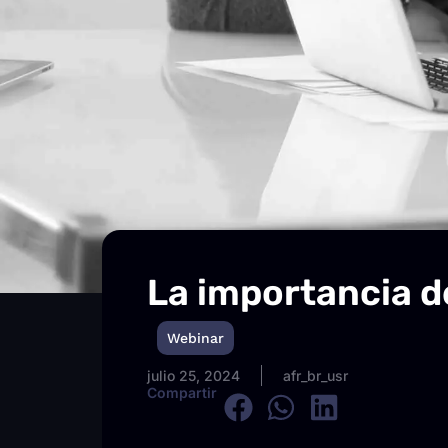
La importancia d
Webinar
Post Webinar Imagen
julio 25, 2024
afr_br_usr
Compartir