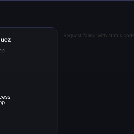
Request failed with status cod
guez
pp
cess
pp