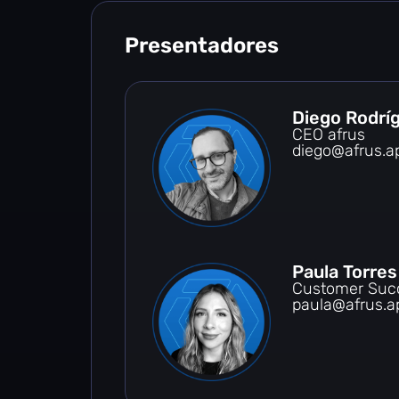
Presentadores
Diego Rodrí
CEO afrus
diego@afrus.a
Paula Torres
Customer Suc
paula@afrus.a