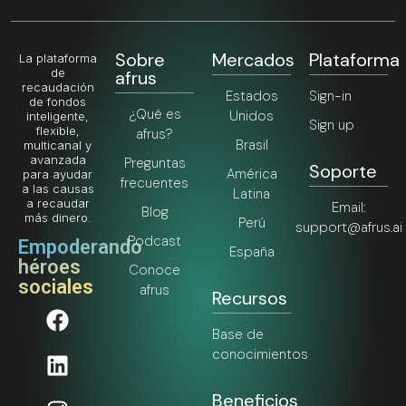
Sobre
Mercados
Plataforma
La plataforma
de
afrus
recaudación
Estados
Sign-in
de fondos
¿Qué es
Unidos
inteligente,
Sign up
flexible,
afrus?
Brasil
multicanal y
avanzada
Preguntas
Soporte
América
para ayudar
frecuentes
a las causas
Latina
a recaudar
Email:
Blog
más dinero.
Perú
support@afrus.ai
Podcast
Empoderando
España
héroes
Conoce
sociales
afrus
Recursos
Base de
conocimientos
Beneficios