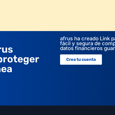
afrus ha creado Link p
fácil y segura de comp
rus
datos financieros gua
 proteger
Crea tu cuenta
nea