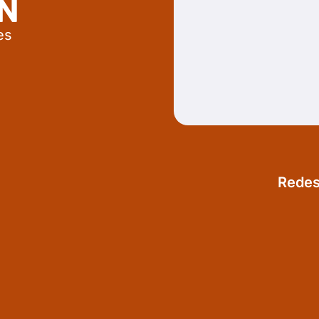
N
es
Redes