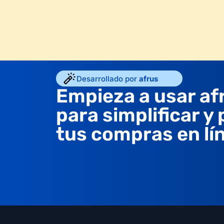
Desarrollado por
afrus
Empieza a usar af
para simplificar y
tus compras en lí