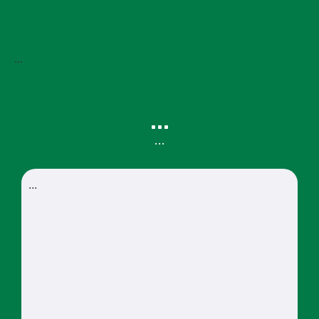
...
...
…
...