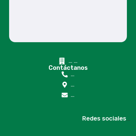
...
...
Contáctanos
...
...
...
Redes sociales
...