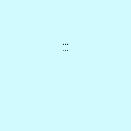
...
…