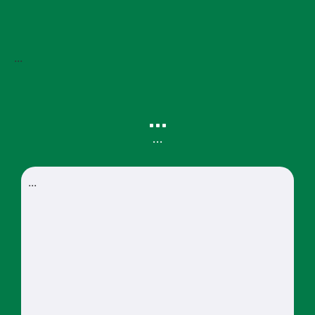
...
...
…
...