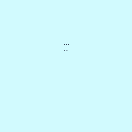
...
…