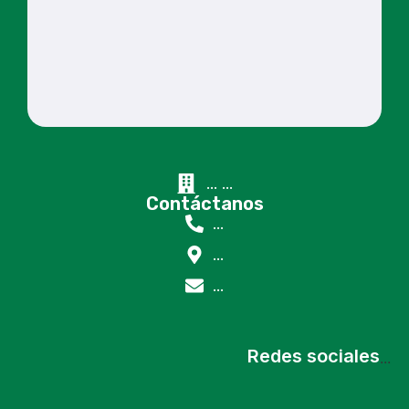
...
...
Contáctanos
...
...
...
Redes sociales
...