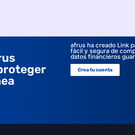
afrus ha creado Link p
fácil y segura de comp
rus
datos financieros gua
 proteger
Crea tu cuenta
nea