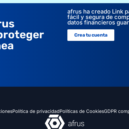
afrus ha creado Link p
fácil y segura de comp
rus
datos financieros gua
 proteger
Crea tu cuenta
nea
ciones
Política de privacidad
Políticas de Cookies
GDPR comp