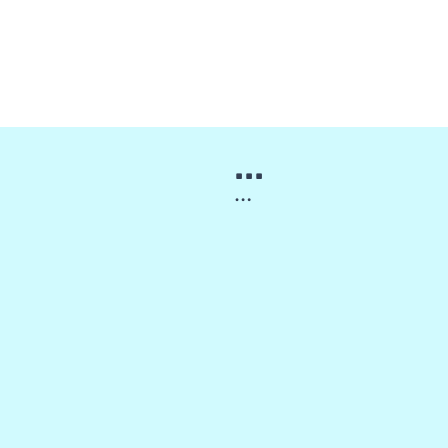
...
…