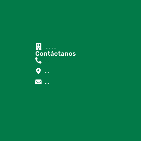
...
...
Contáctanos
...
...
...