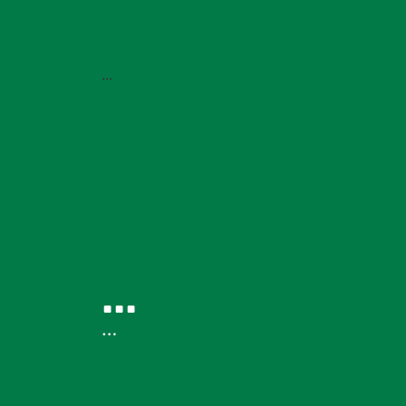
...
...
…