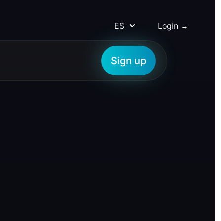
ES
Login →
Sign up