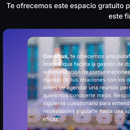
Te ofrecemos este espacio gratuito p
este f
Con afrus,
te ofrecemos una plata
integral que facilita la gestión de 
automatización de comunicaciones
manejo de tus relaciones con los 
Antes de agendar una reunión per
queremos conocerte mejor. Respo
siguiente cuestionario para entend
necesidades y guiarte hacia una s
eficaz.