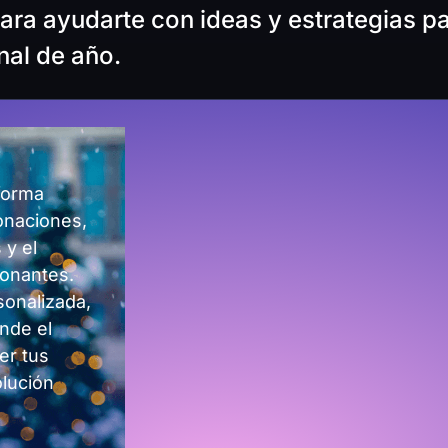
ara ayudarte con ideas y estrategias p
inal de año.
forma
donaciones,
 y el
donantes.
sonalizada,
nde el
er tus
olución